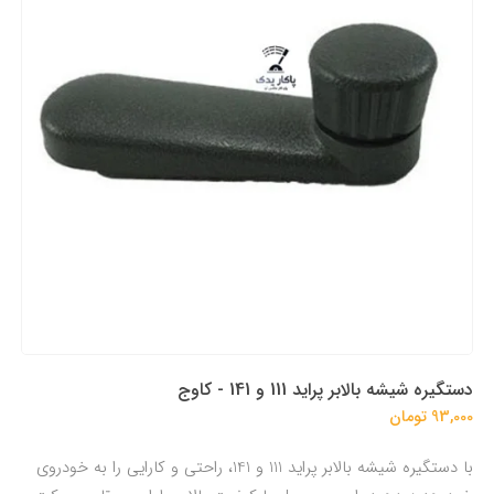
دستگيره شيشه بالابر پرايد 111 و 141 - کاوج
93,000 تومان
با دستگیره شیشه بالابر پراید 111 و 141، راحتی و کارایی را به خودروی