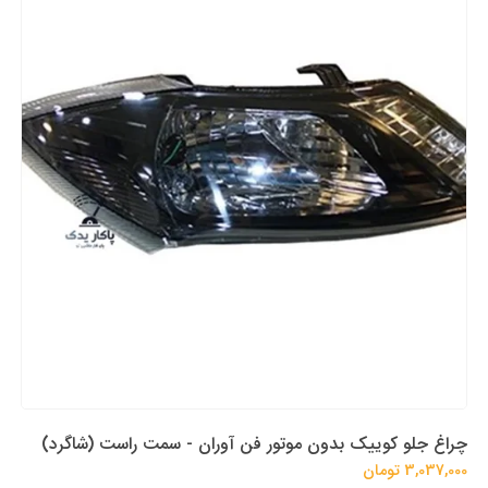
چراغ جلو کوییک بدون موتور فن آوران - سمت راست (شاگرد)
3,037,000 تومان