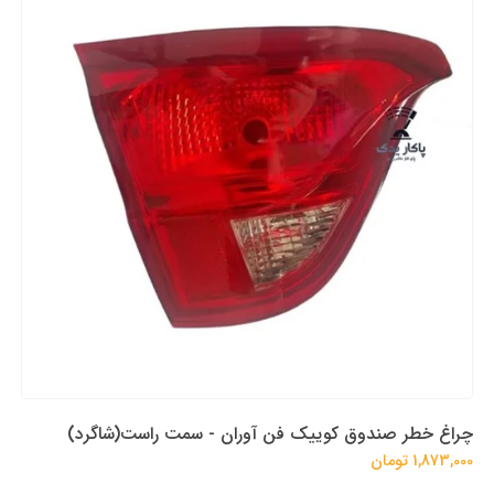
چراغ خطر صندوق کوییک فن آوران - سمت راست(شاگرد)
1,873,000 تومان