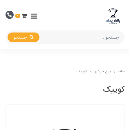
0
جستجو
خانه
نوع خودرو
کوییک
کوییک