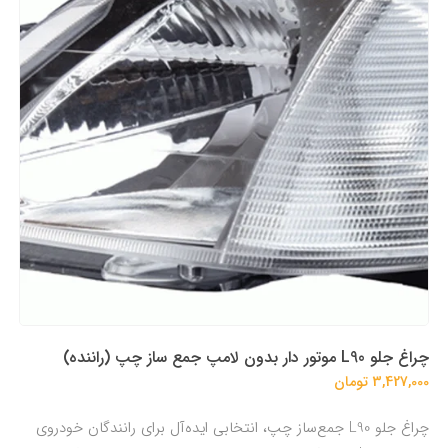
چراغ جلو L90 موتور دار بدون لامپ جمع ساز چپ (راننده)
3,427,000 تومان
چراغ جلو L90 جمع‌ساز چپ، انتخابی ایده‌آل برای رانندگان خودروی