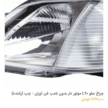
چراغ جلو L90 موتور دار بدون لامپ فن آوران - چپ (راننده)
2,997,000 تومان