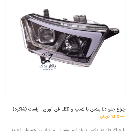
چراغ جلو دنا پلاس با لامپ و LED فن آوران - راست (شاگرد)
9,115,000 تومان
با چراغ جلو دنا پلاس فن‌آوران، روشنایی و زیبایی را همزمان تجربه