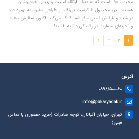
محبوب L90 است که به دنبال ارتقاء امنیت و زیبایی خودروشان
هستند. این محصول با کیفیت بی‌نظیر و طراحی دقیق، به بهبود دید
در شب و افزایش ایمنی سفر شما کمک می‌کند. اکنون سفارش دهید
و تجربه‌ای متفاوت در رانندگی داشته باشید!
»
3
2
1
آدرس
09981500060
info@pakaryadak.ir
تهران، خیابان اکباتان، کوچه صادرات (خرید حضوری با تماس
قبلی)