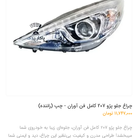
چراغ جلو پژو 207 کامل فن آوران - چپ (راننده)
11,747,000 تومان
چراغ جلو پژو 207 کامل فن آوران، جلوه‌ای زیبا به خودروی شما
میبخشد! طراحی مدرن و کیفیت بی‌نظیر این چراغ، دید و ایمنی شما