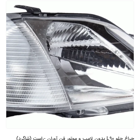
چراغ جلو L90 بدون لامپ و موتور فن آوران -راست (شاگرد)