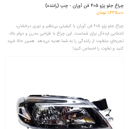
چراغ جلو پژو 405 فن آوران - چپ (راننده)
1,435,000 تومان
چراغ جلو پژو 405 فن آوران با کیفیتی بی‌نظیر و نوری درخشان،
انتخابی ایده‌آل برای شماست. این چراغ با طراحی مدرن و دوام بالا،
تجربه‌ای متفاوت از رانندگی را به شما هدیه می‌دهد. همین حالا خرید
کنید و تفاوت را احساس کنید!