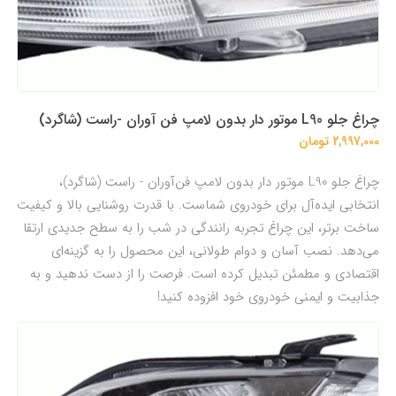
چراغ جلو L90 موتور دار بدون لامپ فن آوران -راست (شاگرد)
2,997,000 تومان
چراغ جلو L90 موتور دار بدون لامپ فن‌آوران - راست (شاگرد)،
انتخابی ایده‌آل برای خودروی شماست. با قدرت روشنایی بالا و کیفیت
ساخت برتر، این چراغ تجربه رانندگی در شب را به سطح جدیدی ارتقا
می‌دهد. نصب آسان و دوام طولانی، این محصول را به گزینه‌ای
اقتصادی و مطمئن تبدیل کرده است. فرصت را از دست ندهید و به
جذابیت و ایمنی خودروی خود افزوده کنید!