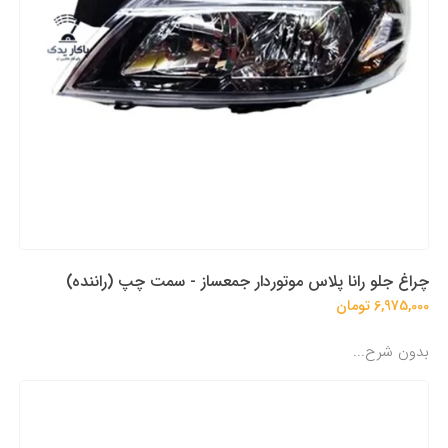
چراغ جلو رانا پلاس موتوردار جمعساز - سمت چپ (راننده)
6,975,000 تومان
بدون شرح...