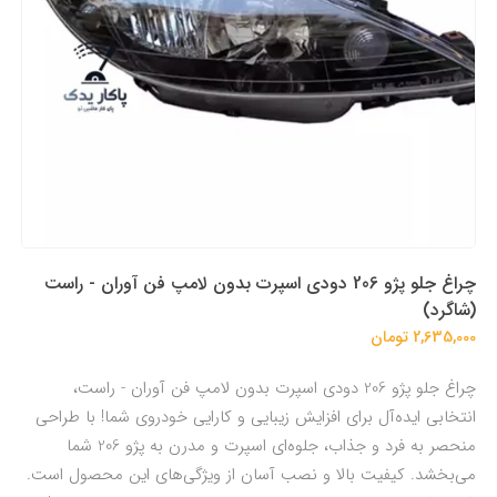
چراغ جلو پژو 206 دودی اسپرت بدون لامپ فن آوران - راست
(شاگرد)
2,635,000 تومان
چراغ جلو پژو 206 دودی اسپرت بدون لامپ فن آوران - راست،
انتخابی ایده‌آل برای افزایش زیبایی و کارایی خودروی شما! با طراحی
منحصر به فرد و جذاب، جلوه‌ای اسپرت و مدرن به پژو 206 شما
می‌بخشد. کیفیت بالا و نصب آسان از ویژگی‌های این محصول است.