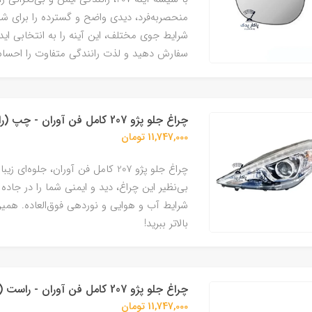
منحصر‌به‌فرد، دیدی واضح و گسترده را برای شم
شرایط جوی مختلف، این آینه را به انتخابی ای
سفارش دهید و لذت رانندگی متفاوت را احسا
چراغ جلو پژو 207 کامل فن آوران - چپ (راننده)
11,747,000 تومان
چراغ جلو پژو 207 کامل فن آوران،
بی‌نظیر این چراغ، دید و ایمنی شما را در جاد
شرایط آب و هوایی و نوردهی فوق‌العاده. همین
بالاتر ببرید!
چراغ جلو پژو 207 کامل فن آوران - راست (شاگرد)
11,747,000 تومان