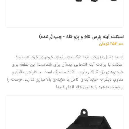
اسکلت آینه پارس elx و پژو slx - چپ (راننده)
253,000 تومان
آیا به دنبال تعویض آینه شکسته‌ی آینه‌ی خودروی خود هستید؟
اسکلت یا براکت آینه انتخابی ایده‌آل برای شماست! این قطعه برای
خودروهای پژو SLX , پارس ELX مشترک است. با طراحی دقیق و
مقاوم، دیگر به خریدآینه‌ی کامل با هزینه‌ی بالا نیازی ندارید. فرصت را
از دست ندهید و همین حالا اقدام کنید!