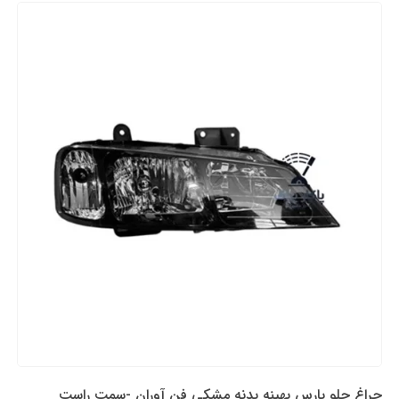
چراغ جلو پارس بهینه بدنه مشکی فن آوران -سمت راست