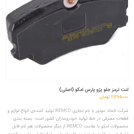
لنت ترمز جلو پژو پارس امکو (اصلی)
2,385,000 تومان
شرکت اتحاد موتور با نام تجاری IREMCO تولید کننده‌ی انواع لوازم و
قطعات مصرفی در خط تولید خودروسازان کشور است. بسته بندی
محصولات امکو با علامت IREMCO از دیگر محصولات هم نام قابل