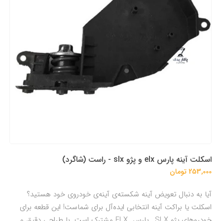
اسکلت آینه پارس elx و پژو slx - راست (شاگرد)
253,000 تومان
آیا به دنبال تعویض آینه شکسته‌ی آینه‌ی خودروی خود هستید؟
اسکلت یا براکت آینه انتخابی ایده‌آل برای شماست! این قطعه برای
خودروهای پژو SLX , پارس ELX مشترک است. با طراحی دقیق و