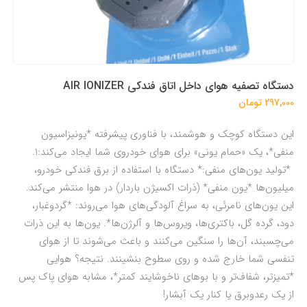
دستگاه تصفیه هوای داخل اتاق فندکی AIR IONIZER
297,000 تومان
این دستگاه کوچک و هوشمند، با فناوری پیشرفته *یونیزاسیون
منفی*، یک «حمام یونی» برای هوای خودروی شما ایجاد می‌کند:1.
*تولید یون‌های منفی:* دستگاه با استفاده از برق فندکی خودرو،
میلیون‌ها *یون منفی* (ذرات اکسیژن باردار) در هوا منتشر می‌کند.
این یون‌های نامرئی، به سراغ آلودگی‌های هوا می‌روند: *گردوغبار،
دود، گرده گل، باکتری‌ها، ویروس‌ها و آلرژن‌ها*. یون‌ها به این ذرات
می‌چسبند، آن‌ها را سنگین می‌کنند و باعث می‌شوند تا از هوای
تنفسی شما خارج شده و روی سطوح بنشینند. نتیجه؟ هوایی
*تمیزتر، شفاف‌تر و با بوهای ناخوشایند کمتر*، مشابه هوای پاک پس
از یک رعدوبرق یا کنار یک آبشار!