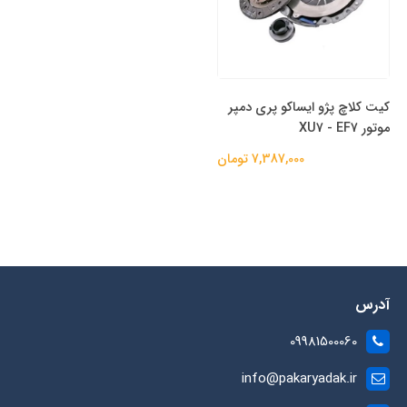
کیت کلاچ پژو ایساکو پری دمپر
موتور XU7 - EF7
7,387,000 تومان
آدرس
09981500060
info@pakaryadak.ir