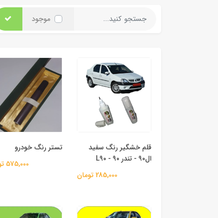
موجود
قلم خشگیر رنگ سفید
تستر رنگ خودرو
ال۹۰ - تندر ۹۰ - L۹۰
575,000 تومان
285,000 تومان