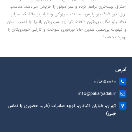
احتراق بهینه‌تری فراهم کرده و عمر موتور را افزایش می‌دهد. مناسب
برای: پژو ۴۰۵، پژو پارس، سمند، سوزوکی ویتارا، رنو L۹۰، کیا سراتو
۱۶۰۰، رنو مگان، پروتون Gen۲، کیا ریو، سیتروئن زانتیا. با نصب آسان
و کیفیت بی‌نظیر. همین حالا بهره‌وری سوخت و کارایی خودرویتان را
بهبود بخشید!
آدرس
09981500060
info@pakaryadak.ir
تهران، خیابان اکباتان، کوچه صادرات (خرید حضوری با تماس
قبلی)