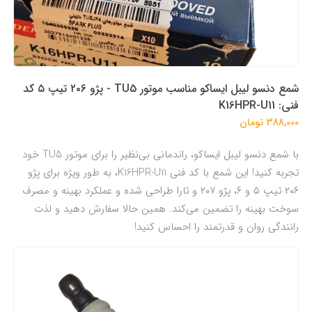
شمع دنسو لیبل ایساکو مناسب موتور TU5 - پژو ۲۰۶ تیپ ۵ کد
فنی: K16HPR-U11
388,000 تومان
با شمع دنسو لیبل ایساکو، راندمانی بی‌نظیر را برای موتور TU5 خود
تجربه کنید! این شمع با کد فنی K16HPR-U11، به طور ویژه برای پژو
۲۰۶ تیپ ۵ و ۶، پژو ۲۰۷ و تارا طراحی شده و عملکرد بهینه و مصرف
سوخت بهینه را تضمین می‌کند. همین حالا سفارش دهید و لذت
رانندگی روان و قدرتمند را احساس کنید!