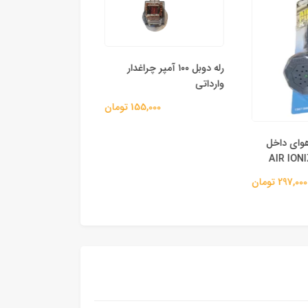
رله دوبل ۱۰۰ آمپر چراغدار
وارداتی
155,000 تومان
قاب آینه تیبا چپ / 
کاوج
وای داخل
215,000 
297,0 تومان