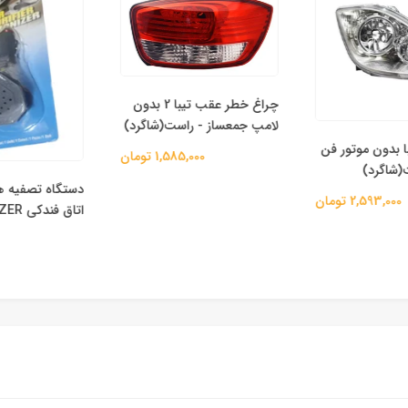
چراغ خطر عقب تیبا 2 بدون
لامپ جمعساز - راست(شاگرد)
 بدون موتور فن
1,585,000 تومان
(شاگرد)
دستگاه تصفیه ه
2,593,000 تومان
اتاق فندکی AIR IONIZER
00