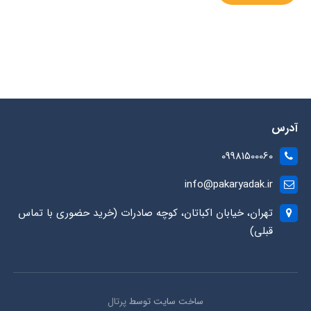
آدرس
09981500060
info@pakaryadak.ir
تهران، خیابان اکباتان، کوچه صادرات (خرید حضوری با تماس
قبلی)
ساخت سایت توسط
پرتال