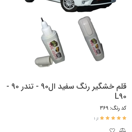
قلم خشگیر رنگ سفید ال۹۰ - تندر ۹۰ -
L۹۰
کد رنگ: ۳۶۹
از 1