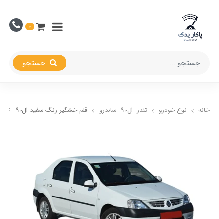
0
جستجو
خانه
نوع خودرو
تندر- ال۹۰- ساندرو
قلم خشگیر رنگ سفید ال۹۰ - تندر ۹۰ - L۹۰