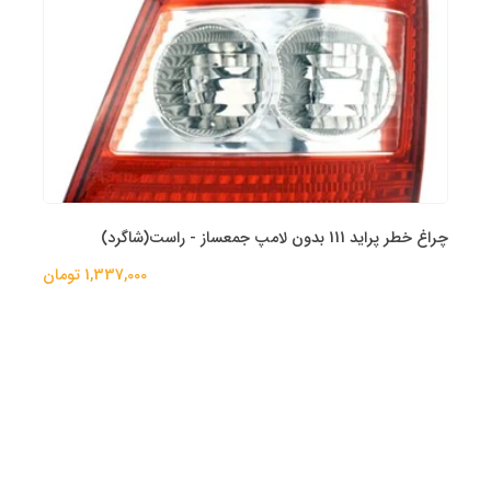
چراغ خطر پراید 111 بدون لامپ جمعساز - راست(شاگرد)
1,337,000 تومان