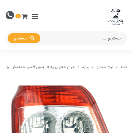
0
جستجو
خانه
نوع خودرو
پراید
چراغ خطر پراید 111 بدون لامپ جمعساز - چپ (راننده)