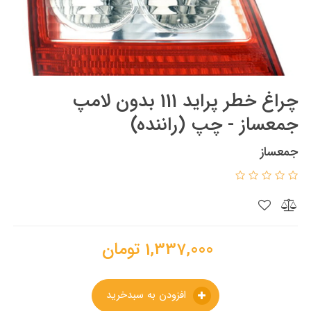
چراغ خطر پراید 111 بدون لامپ
جمعساز - چپ (راننده)
جمعساز
1,337,000
تومان
افزودن به سبدخرید