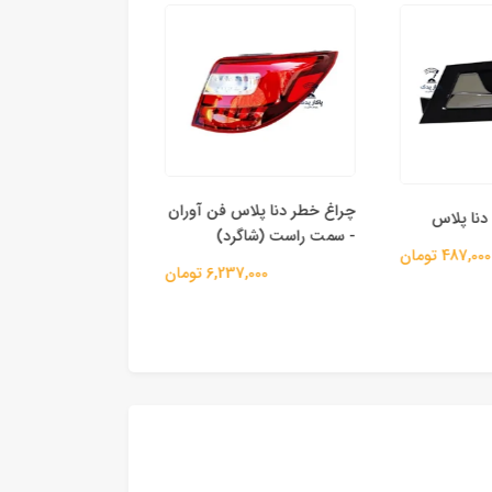
چراغ خطر دنا پلاس فن آوران
چراغ خطر دنا پلاس 
نا پلاس
- سمت راست (شاگرد)
- سمت چپ(راننده)
487,0 تومان
6,237,000 تومان
6,237,000 