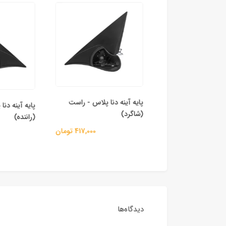
پایه آینه دنا پلاس - راست
پایه آینه دنا
 برقی آینه‌ بغل
(شاگرد)
(راننده)
اع خودرو
417,000 تومان
1,745,000 تومان
دیدگاه‌ها