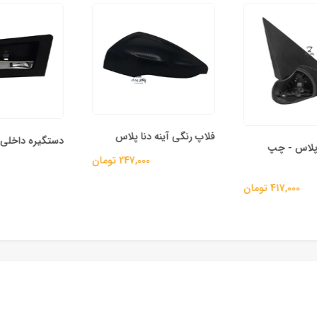
فلاپ رنگی آینه دنا پلاس
دستگیره داخلی د
 پلاس - چپ
247,000 تومان
00
417,000 تومان