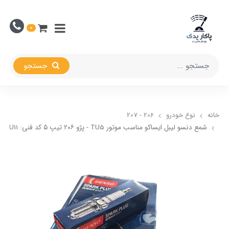
0
جستجو
خانه
نوع خودرو
206 - 207
شمع دنسو لیبل ایساکو مناسب موتور TU5 - پژو ۲۰۶ تیپ ۵ کد فنی: K16HPR-U11