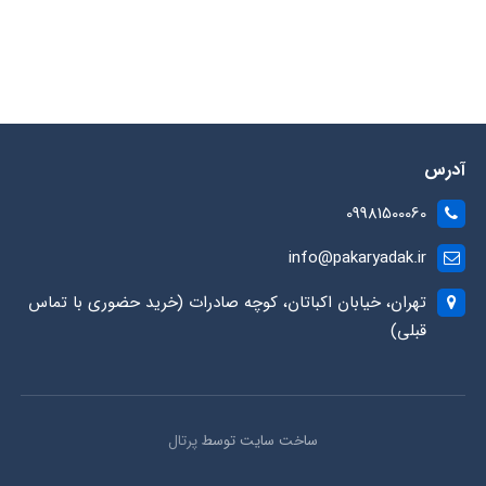
آدرس
09981500060
info@pakaryadak.ir
تهران، خیابان اکباتان، کوچه صادرات (خرید حضوری با تماس
قبلی)
ساخت سایت توسط
پرتال