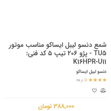
شمع دنسو لیبل ایساکو مناسب موتور
TU5 - پژو ۲۰۶ تیپ ۵ کد فنی:
K16HPR-U11
دنسو لیبل ایساکو
از 25
388,000
تومان