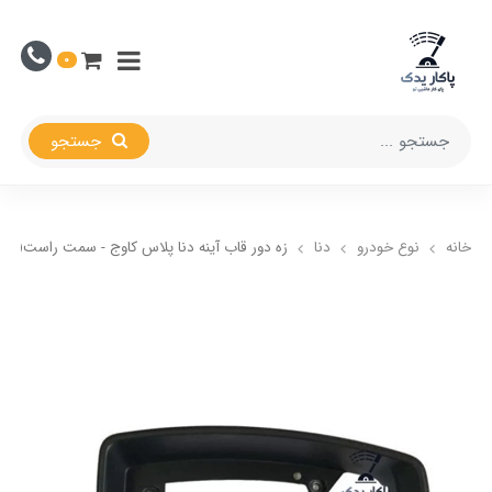
0
جستجو
خانه
نوع خودرو
دنا
زه دور قاب آینه دنا پلاس کاوج - سمت راست(شاگ