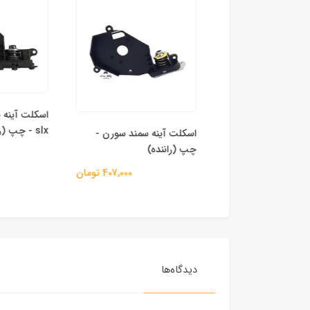
slx - چپ (راننده)
اسکلت آینه سمند سورن -
 برقی آینه‌ بغل
چپ (راننده)
اع خودرو
407,000 تومان
1,745,000 تومان
دیدگاه‌ها