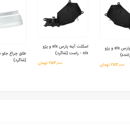
اسکلت آینه پارس elx و پژو
اسکلت آینه پارس elx و پژو
slx - راست (شاگرد)
طلق چراغ جلو سم
(شاگرد)
253,000 تومان
253,000 تومان
00