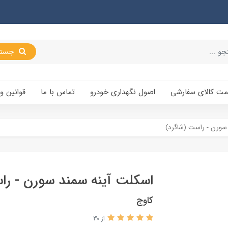
جستجو
یمت کالای سفارشی
اصول نگهداری خودرو
تماس با ما
قوانین و
سورن - راست (شاگرد)
اسکلت آینه سمند سورن - را
کاوج
از 30