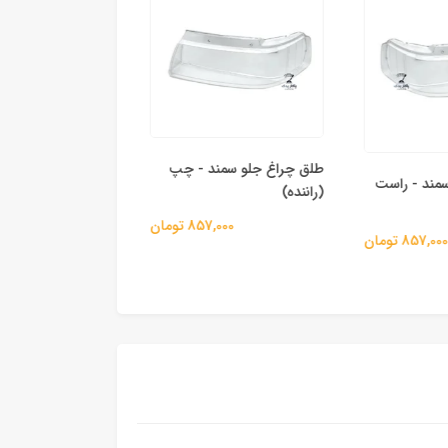
طلق چراغ جلو سمند - چپ
موتور تاشو برقی آینه
ند - راست
(راننده)
1,685,000 
857,000 تومان
857,0 تومان