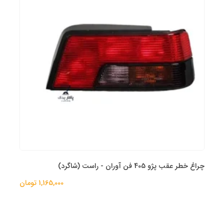
چراغ خطر عقب پژو 405 فن آوران - راست (شاگرد)
1,165,000 تومان