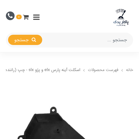
0
جستجو
خانه
فهرست محصولات
اسکلت آینه پارس elx و پژو slx - چپ (راننده)