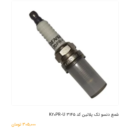
شمع دنسو تک پلاتین کد K20PR-U ۳۱۴۵
305,000 تومان