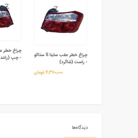
لو ساینا امکو
چراغ خطر عقب ساینا S ستاکو
- چپ (راننده)
- راست (شاگرد)
2,215,000 تومان
4,370,000 تومان
دیدگاه‌ها