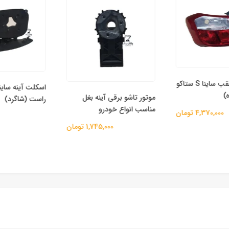
چراغ خطر عقب ساینا S ستاکو
اسکلت آینه ساینا
موتور تاشو برقی آینه‌ بغل
راست (شاگرد)
مناسب انواع خودرو
4,370,000 تومان
00
1,745,000 تومان