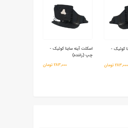
اسکلت آینه ساینا کوئیک -
 کوئیک -
پایه آینه ساینا و کوئ
چپ (راننده)
راست (شاگرد)
283,000 تومان
283,0 تومان
285,000 