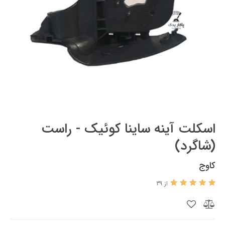
اسکلت آینه ساینا کوئیک - راست
(شاگرد)
کاوج
از 39