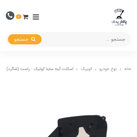
0
جستجو
خانه
نوع خودرو
کوییک
اسکلت آینه ساینا کوئیک - راست (شاگرد)