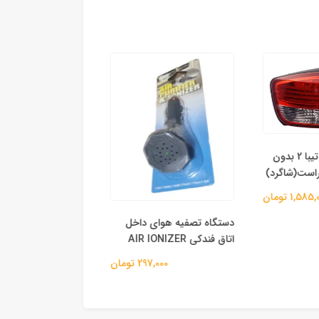
رله دوبل ۱۰۰ آمپر
چراغ خطر عقب تیبا 2 بدون
وارداتی
است(شاگرد)
155,000 
1,58 تومان
دستگاه تصفیه هوای داخل
اتاق فندکی AIR IONIZER
297,000 تومان