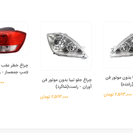
لامپ جمعساز - ر
 بدون موتور فن
چراغ جلو تیبا بدون موتور فن
5,000
اننده)
آوران - راست(شاگرد)
2,593,000 تومان
2,593,000 تومان