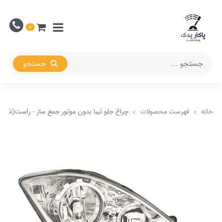
0
جستجو
خانه
فهرست محصولات
چراغ جلو تیبا بدون موتور جمع ساز - راست(شاگرد