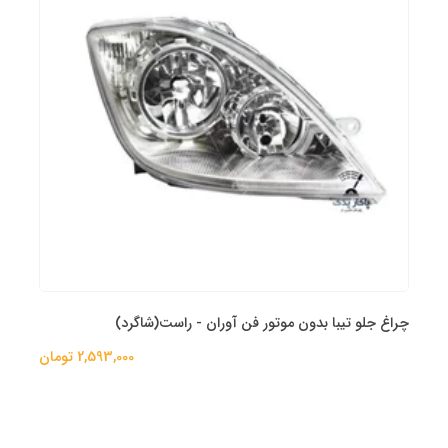
چراغ جلو تیبا بدون موتور فن آوران - راست(شاگرد)
2,593,000 تومان