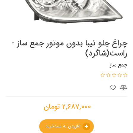
چراغ جلو تیبا بدون موتور جمع ساز -
راست(شاگرد)
جمع ساز
2,687,000
تومان
افزودن به سبدخرید