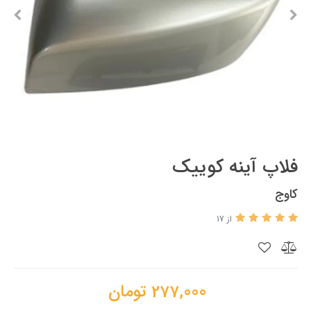
فلاپ آينه کوییک
کاوج
از 17
277,000
تومان