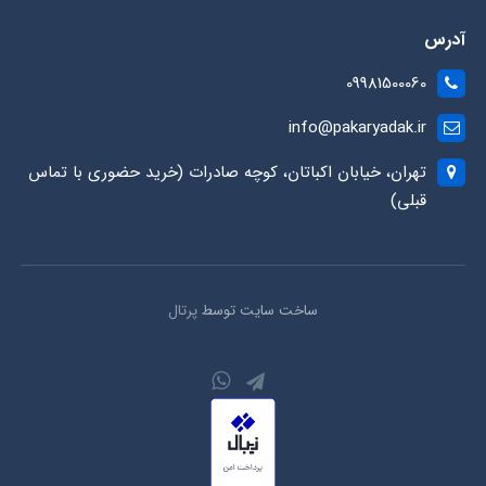
آدرس
09981500060
info@pakaryadak.ir
تهران، خیابان اکباتان، کوچه صادرات (خرید حضوری با تماس
قبلی)
ساخت سایت توسط
پرتال