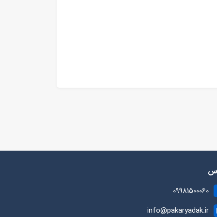
رس
09981500060
info@pakaryadak.ir