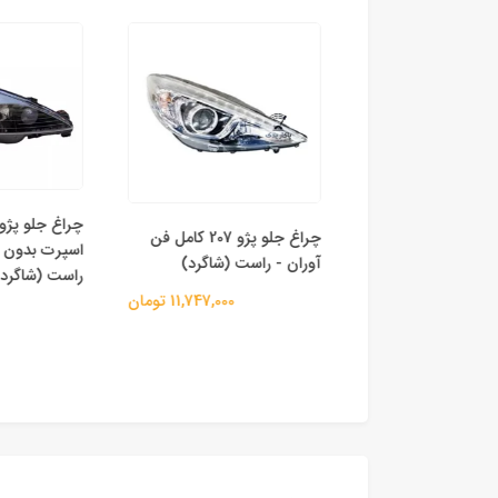
چراغ جلو پژو 207 کامل فن
چراغ جلو پژو 207 کامل فن
 (راننده)
اسپرت بدون ل
آوران - راست (شاگرد)
راست (شاگرد)
11,747,000 تومان
11,747,000 تومان