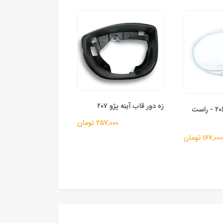
زه دور قاب آینه پژو ۲۰۷
شیشه مه شکن ۲۰۶ - راست
257,000 تومان
دستگاه تصفیه هوای
167,00 تومان
اتاق فندکی AIR IONIZER
297,000 