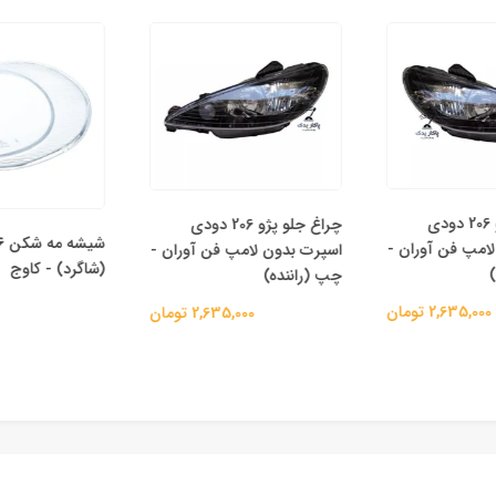
چراغ جلو پژو 206 دودی
چراغ جلو پژو 206 دودی
امپ فن آوران -
اسپرت بدون لامپ فن آوران -
(شاگرد) - کاوج
چپ (راننده)
0
2,635,000 تومان
2,635,000 تومان