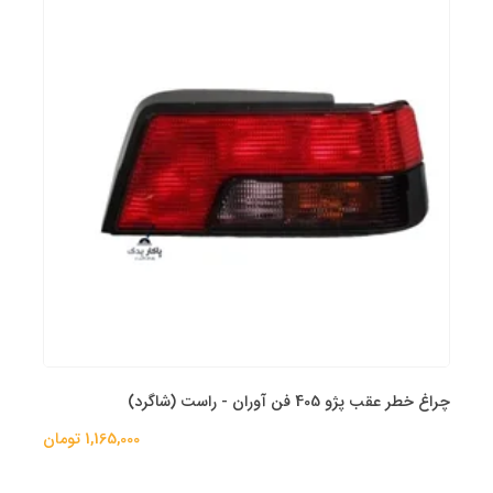
چراغ خطر عقب پژو 405 فن آوران - راست (شاگرد)
1,165,000 تومان