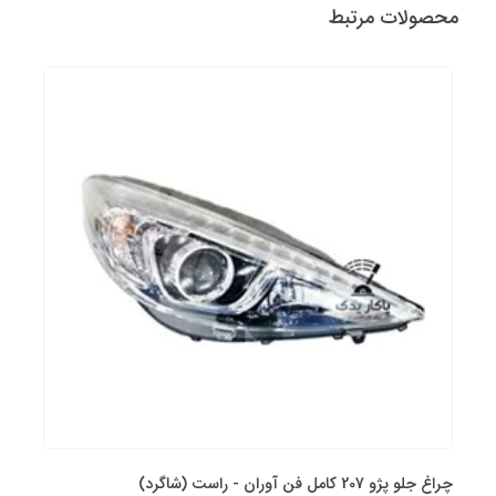
محصولات مرتبط
چراغ جلو پژو 207 کامل فن آوران - راست (شاگرد)