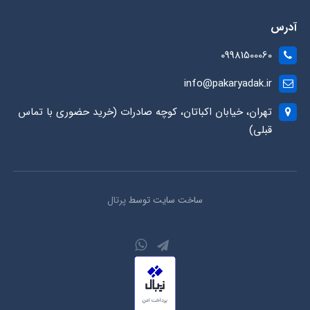
آدرس
09981500060
info@pakaryadak.ir
تهران، خیابان اکباتان، کوچه صادرات (خرید حضوری با تماس
قبلی)
ساخت سایت توسط
پرتال