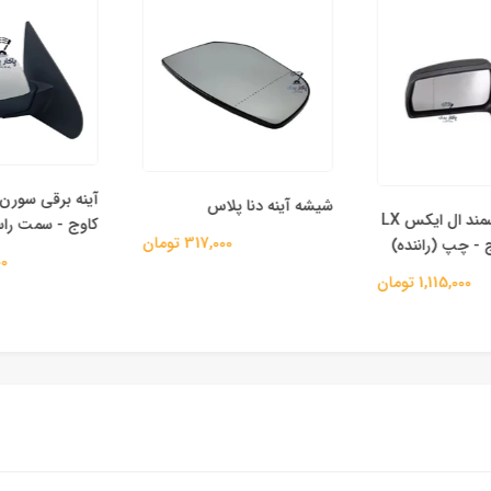
آینه برقی سورن را
شیشه آینه دنا پلاس
آینه دستی سمند ال ایکس LX
کاوج - سمت راس
317,000 تومان
 - چپ (راننده)
,000
1,115,000 تومان