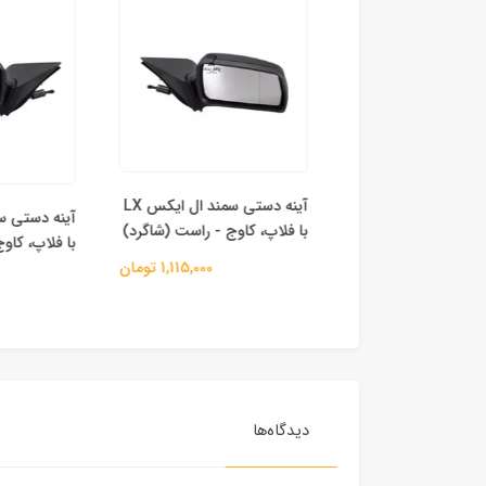
آینه دستی سمند ال ایکس LX
2
با فلاپ، کاوج - راست (شاگرد)
با فلاپ، کاوج
325,000 تومان
1,115,000 تومان
دیدگاه‌ها