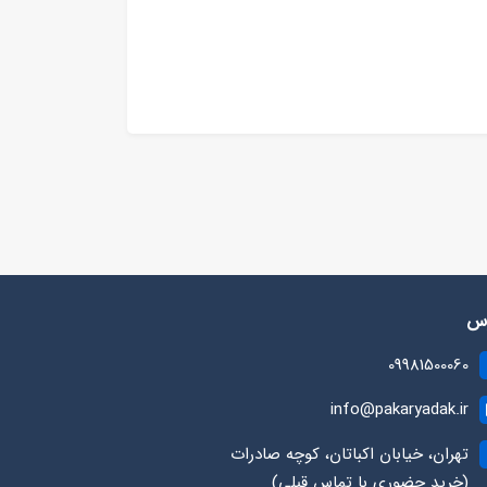
رس
09981500060
info@pakaryadak.ir
تهران، خیابان اکباتان، کوچه صادرات
(خرید حضوری با تماس قبلی)