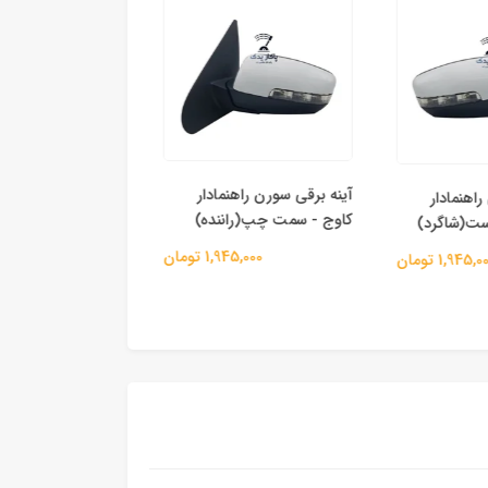
آینه برقی سورن راهنمادار
هنمادار
زه دور قاب آینه پژو ۲۰۷
کاوج - سمت چپ(راننده)
ت(شاگرد)
257,000 
1,945,000 تومان
1,945 تومان