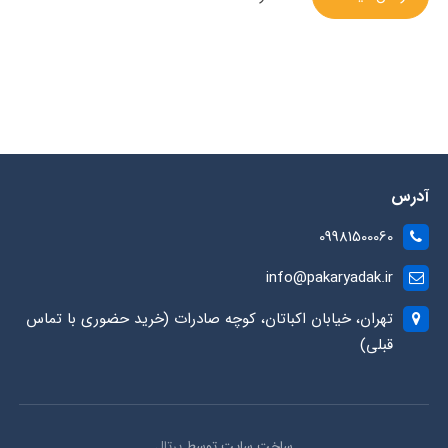
آدرس
09981500060
info@pakaryadak.ir
تهران، خیابان اکباتان، کوچه صادرات (خرید حضوری با تماس
قبلی)
ساخت سایت توسط
پرتال