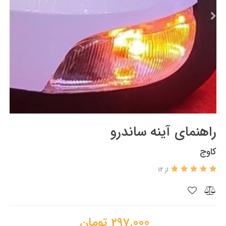
راهنمای آینه ساندرو
کاوج
از 12
297,000
تومان