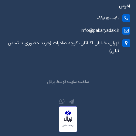
آدرس
09981500060
info@pakaryadak.ir
تهران، خیابان اکباتان، کوچه صادرات (خرید حضوری با تماس
قبلی)
ساخت سایت توسط
پرتال