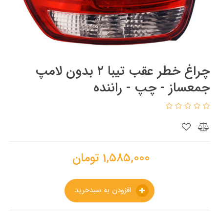
چراغ خطر عقب تیبا 2 بدون لامپ
جمعساز - چپ - راننده
1,585,000
تومان
افزودن به سبدخرید