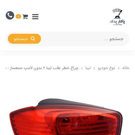
0
جستجو
خانه
نوع خودرو
تیبا
چراغ خطر عقب تیبا 2 بدون لامپ جمعساز - چپ - راننده