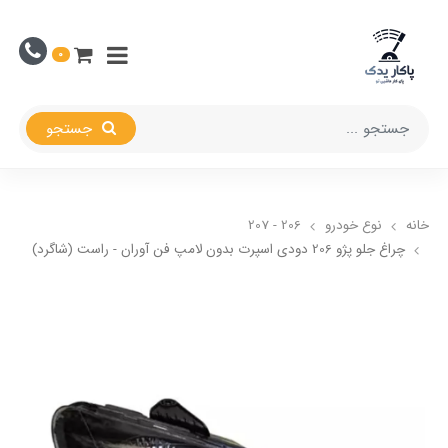
0
جستجو
خانه
نوع خودرو
206 - 207
چراغ جلو پژو 206 دودی اسپرت بدون لامپ فن آوران - راست (شاگرد)