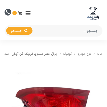
0
جستجو
خانه
نوع خودرو
کوییک
چراغ خطر صندوق کوییک فن آوران - سمت چ