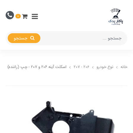
0
جستجو
خانه
نوع خودرو
206 - 207
اسکلت آینه ۲۰۶ و ۲۰۷ - چپ (راننده)