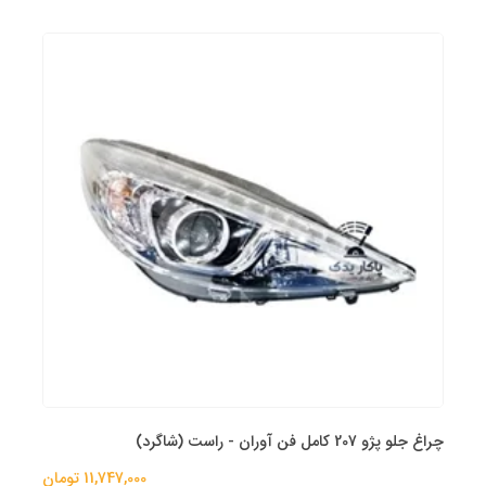
چراغ جلو پژو 207 کامل فن آوران - راست (شاگرد)
11,747,000 تومان