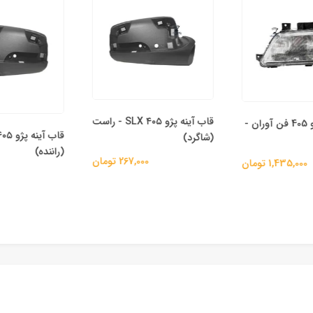
قاب آینه پژو ۴۰۵ SLX - راست
چراغ جلو پژو 405 فن آوران -
(شاگرد)
(راننده)
267,000 تومان
1,435,000 تومان
00