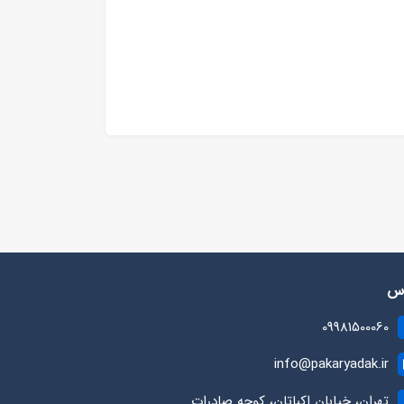
رس
09981500060
info@pakaryadak.ir
تهران، خیابان اکباتان، کوچه صادرات