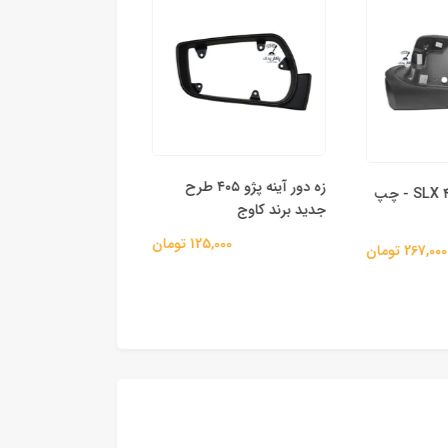
زه دور آینه پژو ۴۰۵ طرح
قاب آینه پژو ۴۰۵ SLX - چپ
جدید برند کاوج
دستگاه تصفیه هوای
125,000 تومان
267,0 تومان
اتاق فندکی AIR IONIZER
297,000 