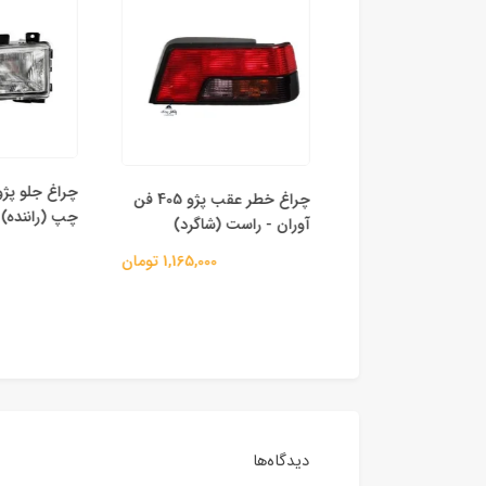
چراغ خطر عقب پژو 405 فن
چراغ خطر عقب پژو 405 فن
 (راننده)
چپ (راننده)
آوران - راست (شاگرد)
1,165,000 تومان
1,165,000 تومان
دیدگاه‌ها