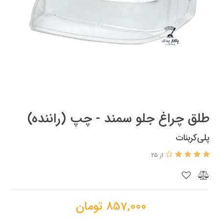
طلق چراغ جلو سمند - چپ (راننده)
پلی‌کربنات
از 25
857,000
تومان