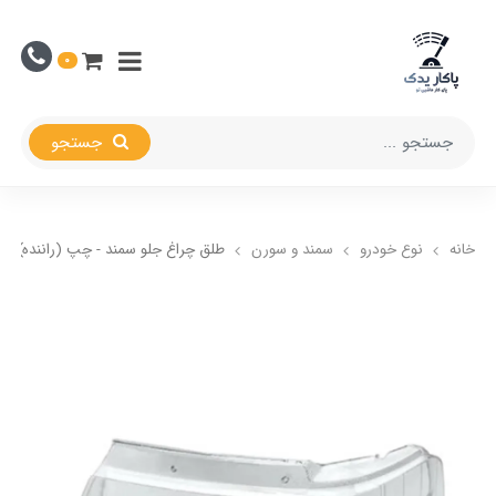
0
جستجو
خانه
نوع خودرو
سمند و سورن
طلق چراغ جلو سمند - چپ (راننده)