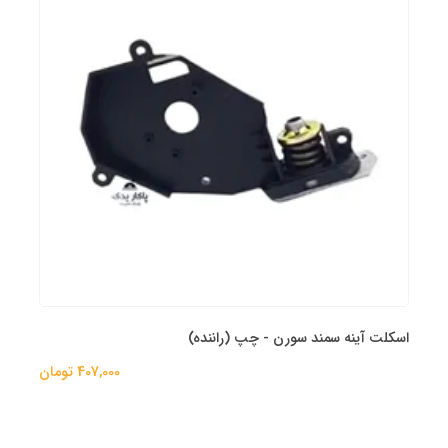
اسکلت آینه سمند سورن - چپ (راننده)
407,000 تومان