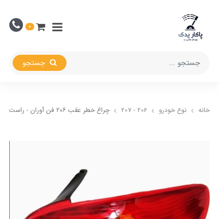
0
جستجو
خانه
نوع خودرو
206 - 207
چراغ خطر عقب ۲۰۶ فن آوران - راست (شاگرد)