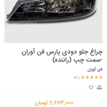
چراغ جلو دودی پارس فن آوران
-سمت چپ (راننده)
فن آوران
از 23
2,673,000
تومان