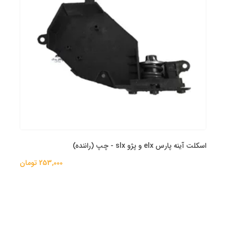
اسکلت آینه پارس elx و پژو slx - چپ (راننده)
253,000 تومان