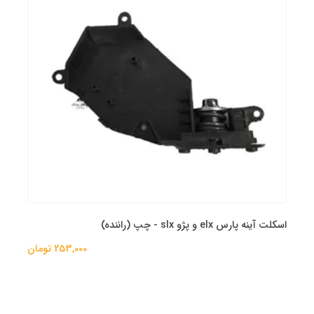
اسکلت آینه پارس elx و پژو slx - چپ (راننده)
253,000 تومان