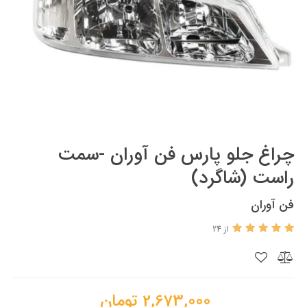
چراغ جلو پارس فن آوران -سمت
راست (شاگرد)
فن آوران
از 24
2,673,000
تومان