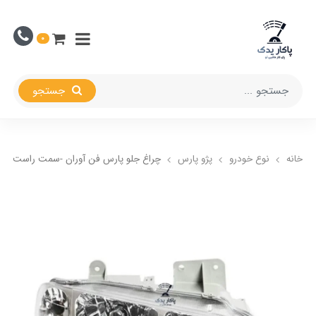
0
جستجو
خانه
نوع خودرو
پژو پارس
چراغ جلو پارس فن آوران -سمت راست (شا