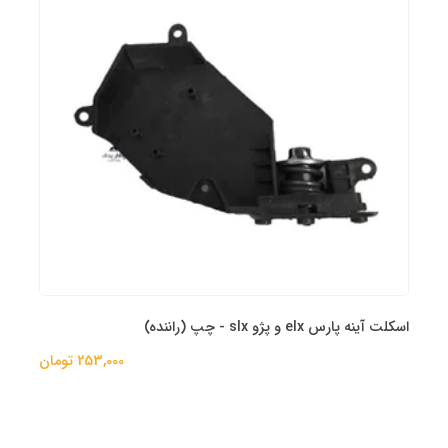
اسکلت آینه پارس elx و پژو slx - چپ (راننده)
253,000 تومان