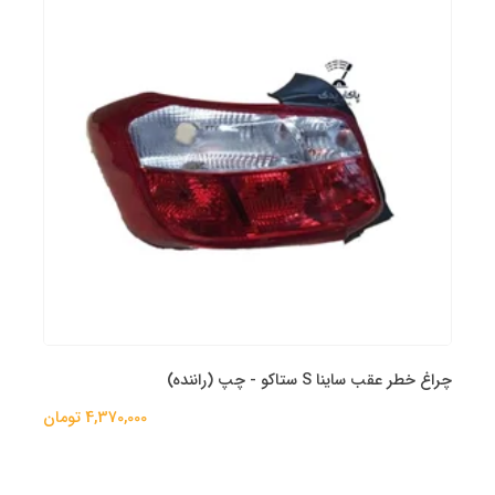
چراغ خطر عقب ساینا S ستاکو - چپ (راننده)
4,370,000 تومان