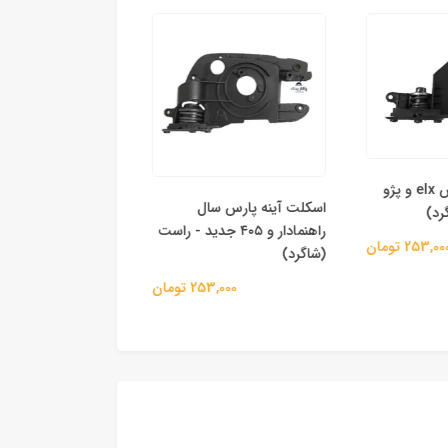
اسکلت آینه پارس elx و پژو
اسکلت آینه پارس سا
اسکلت آینه پارس سال
راهنمادار و
راهنمادار و ۴۰۵ جدید - راست
253, تومان
(راننده)
(شاگرد)
253,000 
253,000 تومان