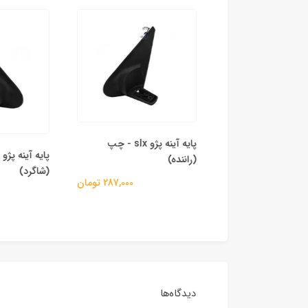
پایه آینه پژو slx - چپ
 برقی آینه‌ بغل
(راننده)
اع خودرو
(شاگرد)
287,000 تومان
1,745,000 تومان
دیدگاه‌ها