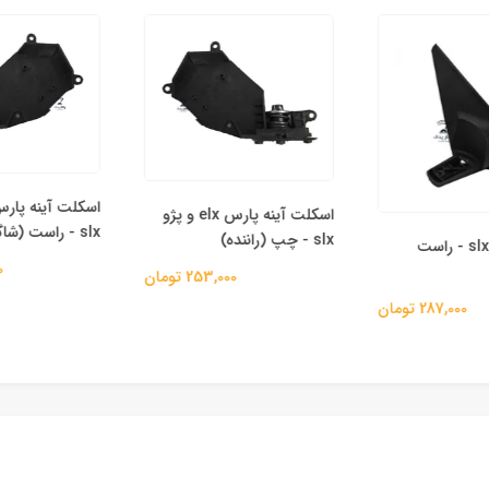
اسکلت آینه پارس elx و پژو
slx - راست (شاگرد)
slx - چپ (راننده)
پایه آینه پژو slx - راست
000
253,000 تومان
287,000 تومان