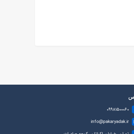
رس
09981500060
info@pakaryadak.ir
تهران، خیابان اکباتان، کوچه صادرات