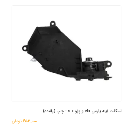
اسکلت آینه پارس elx و پژو slx - چپ (راننده)
253,000 تومان