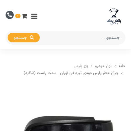
0
جستجو
خانه
نوع خودرو
پژو پارس
چراغ خطر پارس دودی تیره فن آوران - سمت راست (شاگرد)