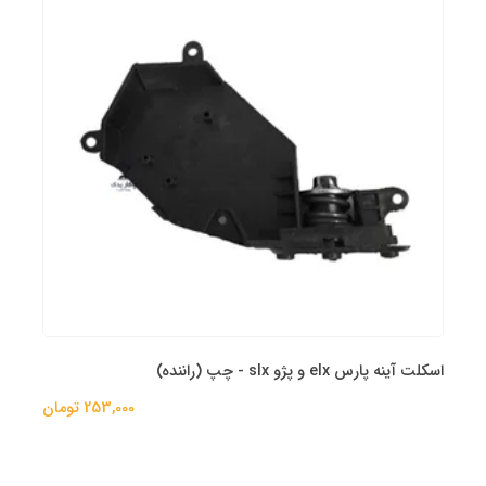
اسکلت آینه پارس elx و پژو slx - چپ (راننده)
253,000 تومان