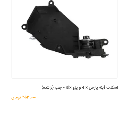
اسکلت آینه پارس elx و پژو slx - چپ (راننده)
253,000 تومان