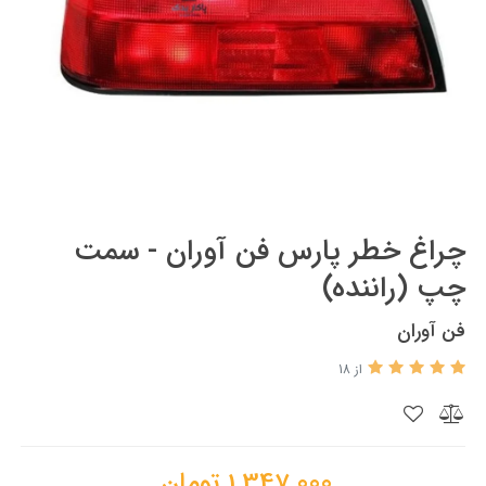
چراغ خطر پارس فن آوران - سمت
چپ (راننده)
فن آوران
از 18
1,347,000
تومان