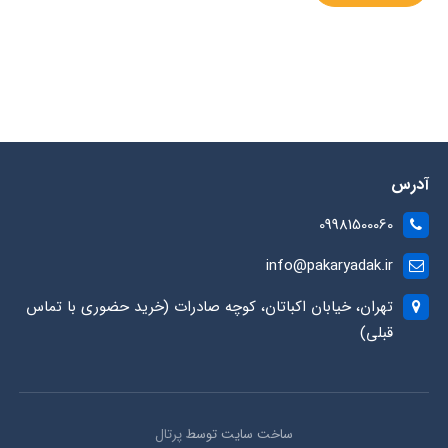
آدرس
09981500060
info@pakaryadak.ir
تهران، خیابان اکباتان، کوچه صادرات (خرید حضوری با تماس
قبلی)
ساخت سایت توسط
پرتال