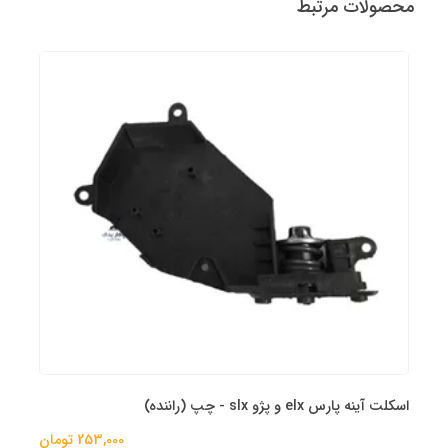
محصولات مرتبط
اسکلت آینه پارس elx و پژو slx - چپ (راننده)
253,000 تومان