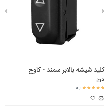
کلید شیشه بالابر سمند - کاوج
کاوج
از 14