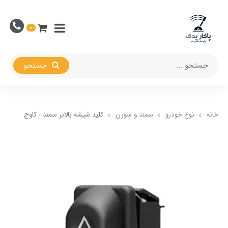
0
جستجو
خانه
نوع خودرو
سمند و سورن
کلید شیشه بالابر سمند - کاوج