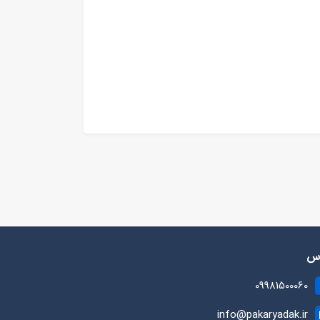
رس
09981500060
info@pakaryadak.ir