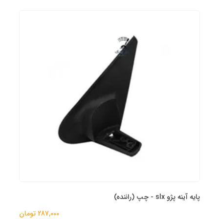
پایه آینه پژو slx - چپ (راننده)
287,000 تومان