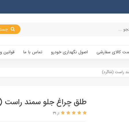
جستجو
یمت کالای سفارشی
اصول نگهداری خودرو
تماس با ما
قوانین و
د راست (شاگرد)
طلق چراغ جلو سمند راست (ش
از 39