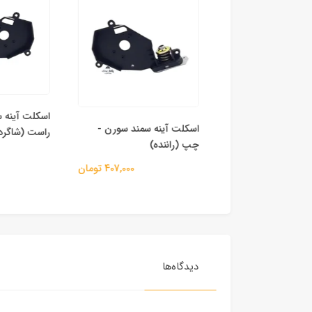
اسکلت آینه س
اسکلت آینه سمند سورن -
 برقی آینه‌ بغل
راست (شاگرد)
چپ (راننده)
اع خودرو
407,000 تومان
1,745,000 تومان
دیدگاه‌ها