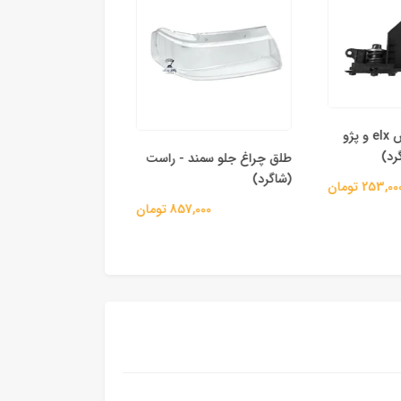
اسکلت آینه پارس elx و پژو
طلق چراغ جلو سمند
طلق چراغ جلو سمند - راست
(راننده)
(شاگرد)
253, تومان
857,000 
857,000 تومان