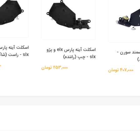
اسکلت آینه پارس elx و پژو
مند سورن -
slx - راست (شاگرد)
slx - چپ (راننده)
000
253,000 تومان
407,000 تومان