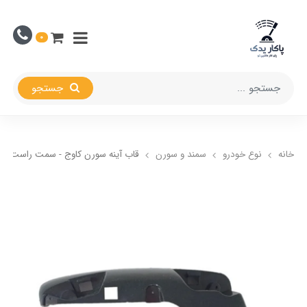
0
جستجو
خانه
نوع خودرو
سمند و سورن
قاب آینه سورن کاوج - سمت راست(شا