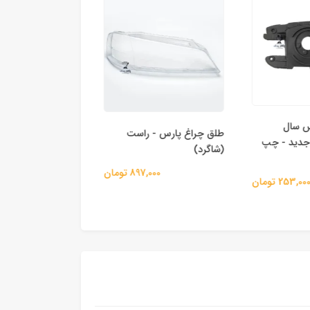
 سال
طلق چراغ پارس - 
طلق چراغ پارس - راست
مادار و ۴۰۵ جدید - چپ
(راننده)
(شاگرد)
897,000 
897,000 تومان
253, تومان