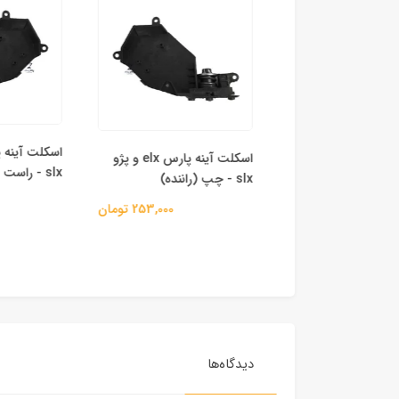
اسکلت آینه پارس elx و پژو
slx - راست (شاگرد)
slx - چپ (راننده)
 برقی آینه‌ بغل
اع خودرو
253,000 تومان
1,745,000 تومان
دیدگاه‌ها