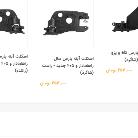
اسکلت آینه پارس elx و پژو
اسکلت آینه پارس
اسکلت آینه پارس سال
راهن
راهنمادار و ۴۰۵ جدید - راست
253,000 تومان
(راننده)
(شاگرد)
000
253,000 تومان